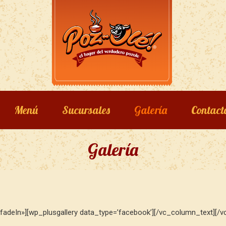
Menú
Sucursales
Galería
Contact
Galería
adeIn»][wp_plusgallery data_type=’facebook’][/vc_column_text][/